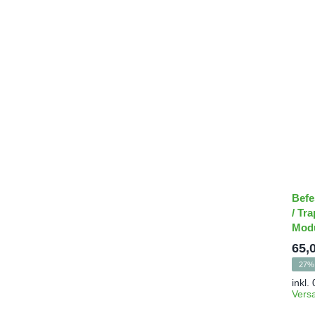
Befe
/ Tr
Mod
65,
27% 
inkl.
Vers