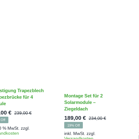
stigung Trapezblech
Montage Set für 2
apezbrücke für 4
Solarmodule –
ule
Ziegeldach
,00
€
239,00
€
Ursprünglicher
Aktueller
189,00
€
234,00
€
Off
Ursprünglic
Aktueller
Preis
Preis
19% Off
 0 % MwSt.
zzgl.
Preis
Preis
war:
ist:
andkosten
inkl. MwSt.
zzgl.
war:
ist:
Versandkosten