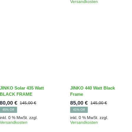
Versandkosten
JINKO Solar 435 Watt
JINKO 440 Watt Black
BLACK FRAME
Frame
80,00
€
85,00
€
145,00
€
145,00
€
Ursprünglicher
Aktueller
Ursprüngl
Aktueller
45% Off
41% Off
Preis
Preis
Preis
Preis
inkl. 0 % MwSt.
zzgl.
inkl. 0 % MwSt.
zzgl.
er
war:
ist:
war:
ist:
Versandkosten
Versandkosten
145,00 €
80,00 €.
145,00 €
85,00 €.