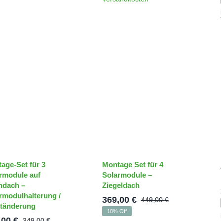
239,00 €
188,00 €.
234,00 €
189,00 €.
age-Set für 3
Montage Set für 4
rmodule auf
Solarmodule –
hdach –
Ziegeldach
rmodulhalterung /
369,00
€
449,00
€
Ursprünglic
Aktueller
tänderung
18% Off
Preis
Preis
,00
€
349,00
€