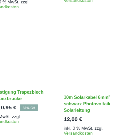
Versandkosten
 0 % MwSt.
zzgl.
andkosten
stigung Trapezblech
10m Solarkabel 6mm²
apezbrücke
schwarz Photovoltaik
10,95
€
31% Off
Solarleitung
 MwSt.
zzgl.
12,00
€
andkosten
inkl. 0 % MwSt.
zzgl.
Versandkosten