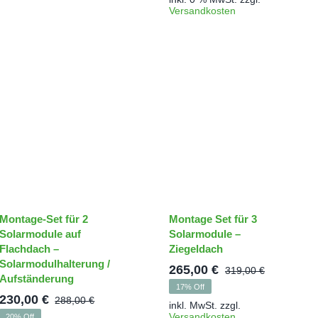
war:
ist:
Versandkosten
198,00 €
154,00 €.
Montage-Set für 2
Montage Set für 3
Solarmodule auf
Solarmodule –
Flachdach –
Ziegeldach
Solarmodulhalterung /
265,00
€
319,00
€
her
Ursprüng
Aktuelle
Aufständerung
17% Off
Preis
Preis
230,00
€
288,00
€
inkl. MwSt.
zzgl.
Ursprünglicher
Aktueller
war:
ist:
Versandkosten
20% Off