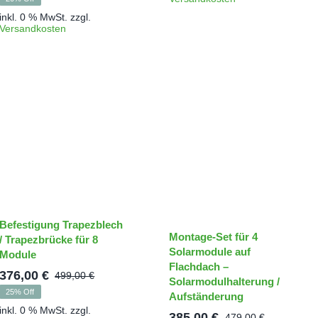
Preis
Preis
319,00 €
265,00 €.
inkl. 0 % MwSt.
zzgl.
war:
ist:
Versandkosten
288,00 €
230,00 €.
Befestigung Trapezblech
Montage-Set für 4
/ Trapezbrücke für 8
Solarmodule auf
Module
Flachdach –
376,00
€
499,00
€
Solarmodulhalterung /
Ursprünglicher
Aktueller
25% Off
her
Aufständerung
Preis
Preis
inkl. 0 % MwSt.
zzgl.
385,00
€
479,00
€