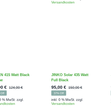
war:
ist:
Versandkosten
108,00 €
78,00 €.
N 415 Watt Black
JINKO Solar 435 Watt
me
Full Black
00
€
95,00
€
124,00
€
150,00
€
Ursprünglicher
Aktueller
Ursprünglich
Aktueller
Off
37% Off
Preis
Preis
Preis
Preis
 0 % MwSt.
zzgl.
inkl. 0 % MwSt.
zzgl.
war:
ist:
war:
ist:
andkosten
Versandkosten
124,00 €
94,00 €.
150,00 €
95,00 €.