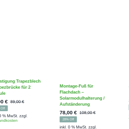
stigung Trapezblech
Montage-Fuß für
apezbrücke für 2
Flachdach –
ule
Solarmodulhalterung /
00
€
89,00
€
Aufständerung
Ursprünglicher
Aktueller
Off
Preis
Preis
78,00
€
108,00
€
Ursprünglich
Aktueller
 0 % MwSt.
zzgl.
war:
ist:
28% Off
andkosten
Preis
Preis
89,00 €
65,00 €.
inkl. 0 % MwSt.
zzgl.