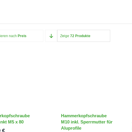
tieren nach
Preis
Zeige
72 Produkte
erkopfschraube
Hammerkopfschraube
inkt M5 x 80
M10 inkl. Sperrmutter für
Aluprofile
9
€