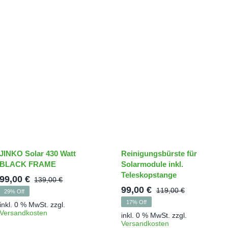
JINKO Solar 430 Watt
Reinigungsbürste für
BLACK FRAME
Solarmodule inkl.
Teleskopstange
99,00
€
139,00
€
er
Ursprünglicher
Aktueller
99,00
€
119,00
€
29% Off
Ursprüngl
Aktueller
Preis
Preis
17% Off
inkl. 0 % MwSt.
zzgl.
Preis
Preis
war:
ist:
Versandkosten
inkl. 0 % MwSt.
zzgl.
war:
ist:
139,00 €
99,00 €.
Versandkosten