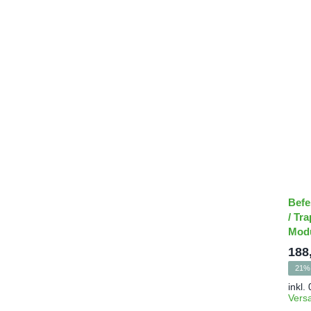
Befe
/ Tr
Mod
188
21% 
inkl.
Vers