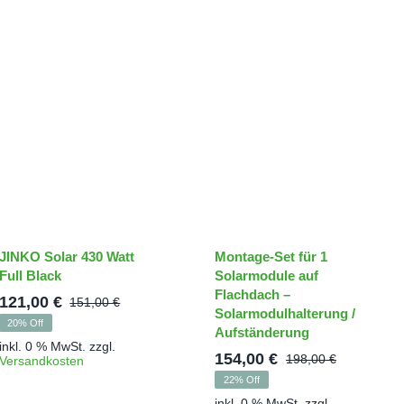
119,00 €
99,00 €.
JINKO Solar 430 Watt
Montage-Set für 1
Full Black
Solarmodule auf
Flachdach –
121,00
€
151,00
€
her
Ursprünglicher
Aktueller
Solarmodulhalterung /
20% Off
Aufständerung
Preis
Preis
inkl. 0 % MwSt.
zzgl.
war:
ist:
154,00
€
198,00
€
Versandkosten
Ursprüng
Aktuelle
151,00 €
121,00 €.
22% Off
Preis
Preis
inkl. 0 % MwSt.
zzgl.