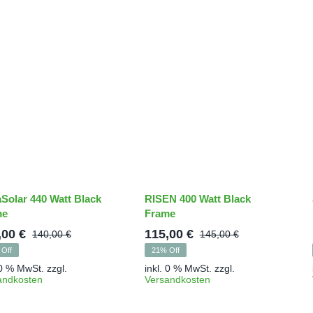
aSolar 440 Watt Black
RISEN 400 Watt Black
me
Frame
,00
€
115,00
€
140,00
€
145,00
€
Ursprünglicher
Aktueller
Ursprünglic
Aktueller
Off
21% Off
Preis
Preis
Preis
Preis
 0 % MwSt.
zzgl.
inkl. 0 % MwSt.
zzgl.
war:
ist:
war:
ist:
andkosten
Versandkosten
140,00 €
110,00 €.
145,00 €
115,00 €.