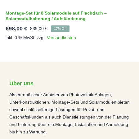
Montage-Set für 8 Solarmodule auf Flachdach –
Solarmodulhalterung / Aufständerung
698,00
€
839,00
€
17% Off
Ursprünglicher
Aktueller
inkl. 0 % MwSt.
zzgl.
Versandkosten
Preis
Preis
war:
ist:
839,00 €
698,00 €.
Über uns
Als europäischer Anbieter von Photovoltaik-Anlagen,
Unterkonstruktionen, Montage-Sets und Solarmodulen bieten
sowohl schlüsselfertige Lösungen für Privat- und
Geschäftskunden als auch Dienstleistungen von der Planung
und Lieferung über die Montage, Installation und Anmeldung
bis hin zu Wartung.