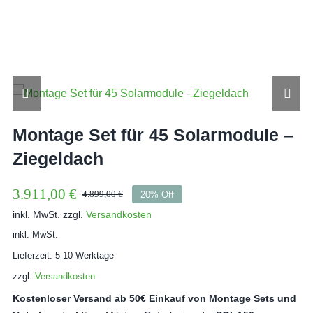
Zum
Inhalt
springen
Montage Set für 45 Solarmodule –
Ziegeldach
3.911,00
€
4.899,00
€
20% Off
Ursprünglicher
Aktueller
inkl. MwSt.
zzgl.
Versandkosten
Preis
Preis
war:
ist:
inkl. MwSt.
4.899,00 €
3.911,00 €.
Lieferzeit:
5-10 Werktage
zzgl.
Versandkosten
Kostenloser Versand ab 50€ Einkauf von Montage Sets und