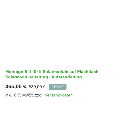
Montage-Set für 5 Solarmodule auf Flachdach –
Solarmodulhalterung / Aufständerung
465,00
€
589,00
€
21% Off
Ursprünglicher
Aktueller
inkl. 0 % MwSt.
zzgl.
Versandkosten
Preis
Preis
war:
ist:
589,00 €
465,00 €.