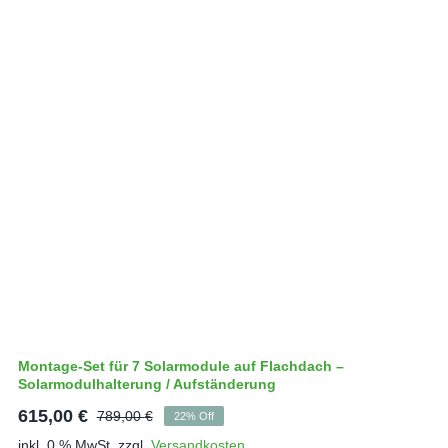
Montage-Set für 7 Solarmodule auf Flachdach –
Solarmodulhalterung / Aufständerung
615,00
€
789,00
€
22% Off
Ursprünglicher
Aktueller
inkl. 0 % MwSt.
zzgl.
Versandkosten