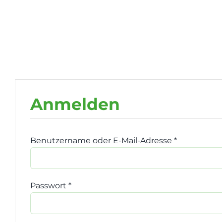
Zum
Inhalt
springen
Anmelden
Benutzername oder E-Mail-Adresse
*
Erforderlic
Passwort
*
Erforderlich