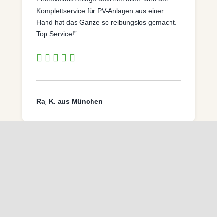
Komplettservice für PV-Anlagen aus einer
Hand hat das Ganze so reibungslos gemacht.
Top Service!”
Raj K. aus München
“Ich hatte Bedenken wegen der Kosten, aber
die transparente Preisgestaltung und die
Beratung haben mich überzeugt. Meine
schlüsselfertige Photovoltaik Anlage läuft
einwandfrei und ich spare langfristig Geld. Eine