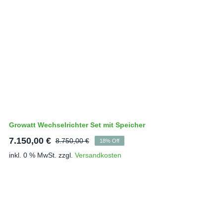
Growatt Wechselrichter Set mit Speicher
7.150,00
€
8.750,00
€
18% Off
Ursprünglicher
Aktueller
inkl. 0 % MwSt.
zzgl.
Versandkosten
Preis
Preis
war:
ist:
8.750,00 €
7.150,00 €.