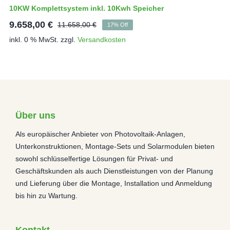
10KW Komplettsystem inkl. 10Kwh Speicher
9.658,00
€
11.658,00
€
17% Off
Ursprünglicher
Aktueller
inkl. 0 % MwSt.
zzgl.
Versandkosten
Preis
Preis
war:
ist:
11.658,00 €
9.658,00 €.
Über uns
Als europäischer Anbieter von Photovoltaik-Anlagen,
Unterkonstruktionen, Montage-Sets und Solarmodulen bieten
sowohl schlüsselfertige Lösungen für Privat- und
Geschäftskunden als auch Dienstleistungen von der Planung
und Lieferung über die Montage, Installation und Anmeldung
bis hin zu Wartung.
Kontakt