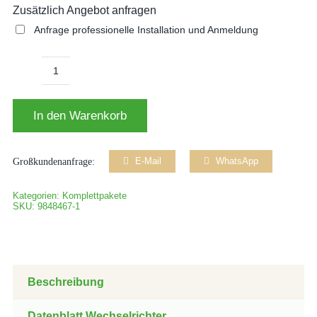
Zusätzlich Angebot anfragen
Anfrage professionelle Installation und Anmeldung
10Kw
Komplett
In den Warenkorb
Paket
inkl.
10KW
Großkundenanfrage:
E-Mail
WhatsApp
Speicher,
Kabel,
Kategorien:
Komplettpakete
SKU:
9848467-1
Unterkonstruktion
Menge
Beschreibung
Datenblatt Wechselrichter