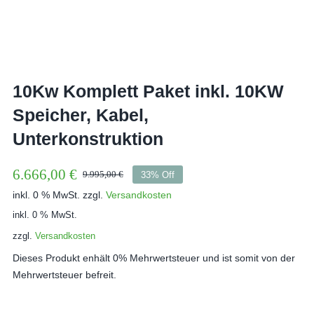
10Kw Komplett Paket inkl. 10KW
Speicher, Kabel,
Unterkonstruktion
6.666,00
€
9.995,00
€
33% Off
Ursprünglicher
Aktueller
inkl. 0 % MwSt.
zzgl.
Versandkosten
Preis
Preis
war:
ist:
inkl. 0 % MwSt.
9.995,00 €
6.666,00 €.
zzgl.
Versandkosten
Dieses Produkt enhält 0% Mehrwertsteuer und ist somit von der
Mehrwertsteuer befreit.