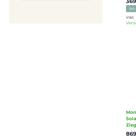
36
18% 
inkl
Vers
Mont
Sol
Zie
86