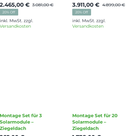
2.465,00
€
3.911,00
€
3.081,00
€
4.899,00
€
licher
Ursprünglicher
Aktueller
Urs
Akt
20% Off
20% Off
Preis
Preis
Pre
Pre
inkl. MwSt.
zzgl.
inkl. MwSt.
zzgl.
war:
ist:
war
ist:
Versandkosten
Versandkosten
3.081,00 €
2.465,00 €.
4.8
3.91
Montage Set für 3
Montage Set für 20
Solarmodule –
Solarmodule –
Ziegeldach
Ziegeldach