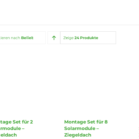
tieren nach
Beliebtheit
Zeige
24 Produkte
age Set für 2
Montage Set für 8
armodule –
Solarmodule –
geldach
Ziegeldach