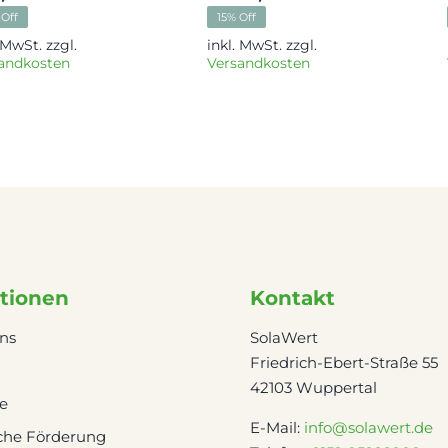
Ursprünglicher
Aktueller
Ursprü
Aktuel
 Off
15% Off
Preis
Preis
Preis
Preis
. MwSt.
zzgl.
inkl. MwSt.
zzgl.
war:
ist:
war:
ist:
andkosten
Versandkosten
1.119,00 €
869,00 €.
3.559,
3.042,
tionen
Kontakt
ns
SolaWert
Friedrich-Ebert-Straße 55
42103 Wuppertal
re
E-Mail:
info@solawert.de
iche Förderung