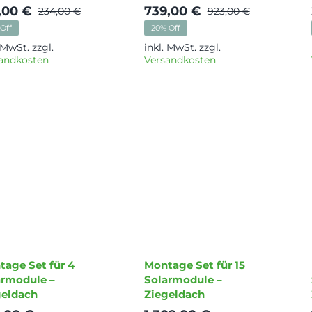
,00
€
739,00
€
234,00
€
923,00
€
Ursprünglicher
Aktueller
Ursprüng
Aktueller
Off
20% Off
Preis
Preis
Preis
Preis
. MwSt.
zzgl.
inkl. MwSt.
zzgl.
war:
ist:
war:
ist:
andkosten
Versandkosten
234,00 €
189,00 €.
923,00 €
739,00 €.
tage Set für 4
Montage Set für 15
armodule –
Solarmodule –
geldach
Ziegeldach