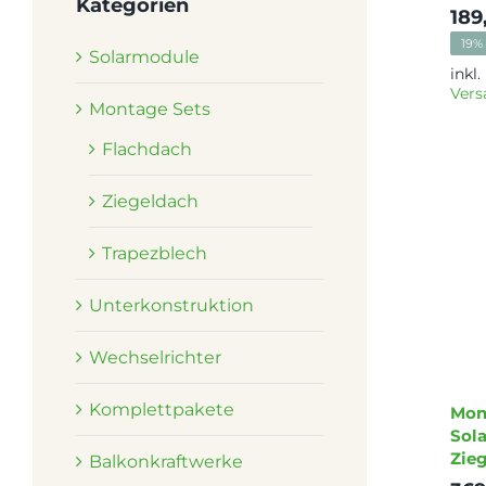
Kategorien
189
19% 
Solarmodule
inkl
Vers
Montage Sets
Flachdach
Ziegeldach
Trapezblech
Unterkonstruktion
Wechselrichter
Komplettpakete
Mon
Sol
Zie
Balkonkraftwerke