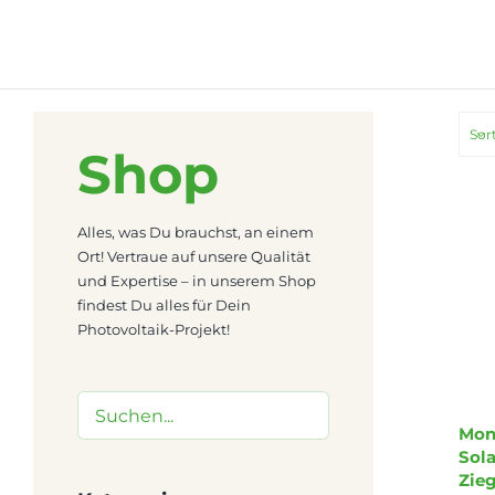
Zum
Inhalt
springen
Sor
Shop
Alles, was Du brauchst, an einem
Ort! Vertraue auf unsere Qualität
und Expertise – in unserem Shop
findest Du alles für Dein
Photovoltaik-Projekt!
Mont
Sol
Zie