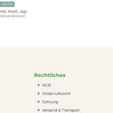
nglicher
ler
Ursprünglicher
Aktueller
16% Off
Preis
Preis
inkl. MwSt.
zzgl.
war:
ist:
Versandkosten
00 €
00 €.
2.573,00 €
2.173,00 €.
Rechtliches
AGB
Widerrufsrecht
Zahlung
Versand & Transport