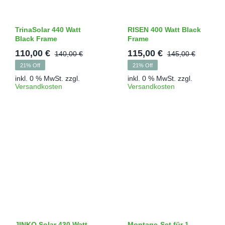
TrinaSolar 440 Watt
RISEN 400 Watt Black
Black Frame
Frame
110,00
€
115,00
€
140,00
€
145,00
€
Ursprünglicher
Aktueller
Ursprü
Aktuell
21% Off
21% Off
Preis
Preis
Preis
Preis
inkl. 0 % MwSt.
zzgl.
inkl. 0 % MwSt.
zzgl.
war:
ist:
war:
ist:
Versandkosten
Versandkosten
140,00 €
110,00 €.
145,00 
115,00 
JINKO Solar 430 Watt
Montage-Set für 1