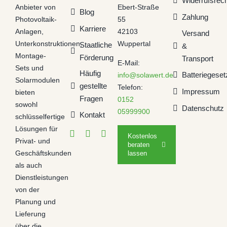
Widerrufsrech
Anbieter von
Ebert-Straße
Blog
Zahlung
Photovoltaik-
55
Karriere
Anlagen,
42103
Versand
Unterkonstruktionen,
Wuppertal
Staatliche
&
Montage-
Förderung
Transport
E-Mail:
Sets und
Häufig
Batteriegeset
info@solawert.de
Solarmodulen
gestellte
Telefon:
Impressum
bieten
Fragen
0152
sowohl
Datenschutz
05999900
Kontakt
schlüsselfertige
Lösungen für
Kostenlos
Privat- und
beraten
Geschäftskunden
lassen
als auch
Dienstleistungen
von der
Planung und
Lieferung
über die