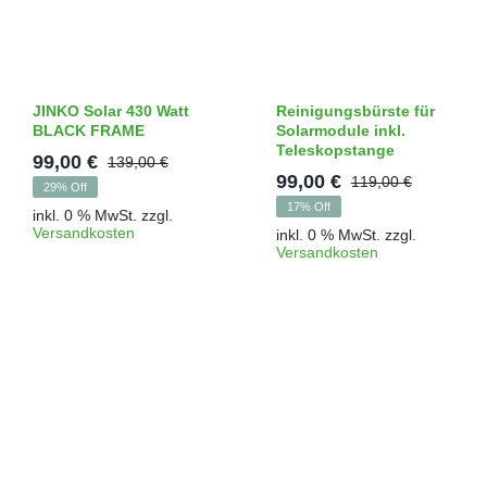
JINKO Solar 430 Watt
Reinigungsbürste für
BLACK FRAME
Solarmodule inkl.
Teleskopstange
99,00
€
139,00
€
Ursprünglicher
Aktueller
99,00
€
119,00
€
29% Off
Ursprün
Aktuelle
Preis
Preis
17% Off
inkl. 0 % MwSt.
zzgl.
Preis
Preis
war:
ist:
Versandkosten
inkl. 0 % MwSt.
zzgl.
war:
ist:
Versandkosten
139,00 €
99,00 €.
119,00 €
99,00 €.