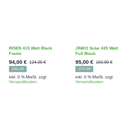
RISEN 415 Watt Black
JINKO Solar 435 Watt
Frame
Full Black
94,00
€
95,00
€
124,00
€
150,00
€
Ursprünglicher
Aktueller
Ursprün
Aktuelle
24% Off
37% Off
Preis
Preis
Preis
Preis
inkl. 0 % MwSt.
zzgl.
inkl. 0 % MwSt.
zzgl.
war:
ist:
war:
ist:
Versandkosten
Versandkosten
124,00 €
94,00 €.
150,00 €
95,00 €.