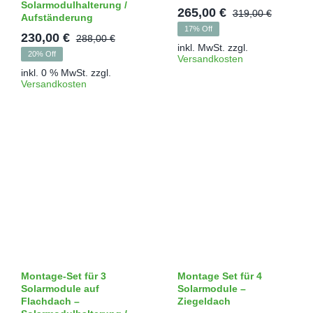
Solarmodulhalterung /
265,00
€
319,00
€
Aufständerung
Ursprü
Aktuell
17% Off
230,00
€
Preis
Preis
288,00
€
Ursprünglicher
Aktueller
inkl. MwSt.
zzgl.
war:
ist:
20% Off
Versandkosten
Preis
Preis
319,00 
265,00 
inkl. 0 % MwSt.
zzgl.
war:
ist:
Versandkosten
288,00 €
230,00 €.
Montage-Set für 3
Montage Set für 4
Solarmodule auf
Solarmodule –
Flachdach –
Ziegeldach