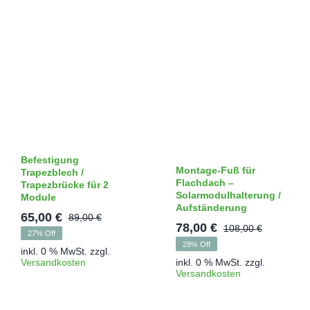
Befestigung
Montage-Fuß für
Trapezblech /
Flachdach –
Trapezbrücke für 2
Solarmodulhalterung /
Module
Aufständerung
65,00
€
89,00
€
Ursprünglicher
Aktueller
78,00
€
108,00
€
Ursprün
Aktuelle
27% Off
Preis
Preis
28% Off
Preis
Preis
inkl. 0 % MwSt.
zzgl.
war:
ist:
inkl. 0 % MwSt.
zzgl.
Versandkosten
war:
ist:
Versandkosten
89,00 €
65,00 €.
108,00 €
78,00 €.