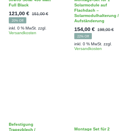
Full Black
Solarmodule auf
Flachdach –
121,00
€
151,00
€
Solarmodulhalterung /
Ursprünglicher
Aktueller
20% Off
Aufständerung
Preis
Preis
inkl. 0 % MwSt.
zzgl.
154,00
€
198,00
€
war:
ist:
Ursprü
Aktuell
Versandkosten
22% Off
151,00 €
121,00 €.
Preis
Preis
inkl. 0 % MwSt.
zzgl.
war:
ist:
Versandkosten
198,00 
154,00 
Befestigung
Montage Set für 2
Trapezblech /