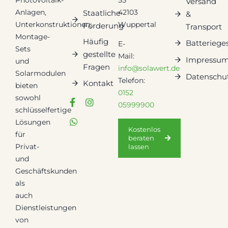
Versand
Anlagen,
42103
Staatliche
&
Unterkonstruktionen,
Wuppertal
Förderung
Transport
Montage-
Häufig
Batteriege
E-
Sets
gestellte
Mail:
Impressu
und
Fragen
info@solawert.de
Solarmodulen
Datenschu
Telefon:
Kontakt
bieten
0152
sowohl
05999900
schlüsselfertige
Lösungen
Kostenlos
für
beraten
Privat-
lassen
und
Geschäftskunden
als
auch
Dienstleistungen
von