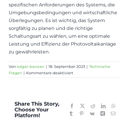
spezifischen Anforderungen des Systems, die
Umgebungsbedingungen und wirtschaftliche
Überlegungen. Es ist wichtig, das System
sorgfältig zu planen und die richtige
Schaltungsart zu wählen, um eine optimale
Leistung und Effizienz der Photovoltaikanlage
zu gewährleisten.
Von
edgar-baroian
|
18. September 2023
|
Technische
für
Fragen
|
Kommentare deaktiviert
Reihen-
oder
Parallelschaltung
von
Share This Story,
Solarmodulen
Facebook
X
Reddit
LinkedIn
WhatsA
Choose Your
Tumblr
Pinterest
Vk
Xing
E-
Platform!
Mail