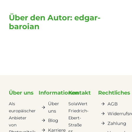
Über den Autor:
edgar-
baroian
Über uns
Informationen
Kontakt
Rechtliches
Über
Als
SolaWert
AGB
europäischer
Friedrich-
uns
Widerrufsr
Anbieter
Ebert-
Blog
Zahlung
von
Straße
Karriere
Photovoltaik-
55