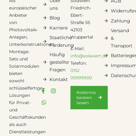
Über
Als
SolaWert
AGB
europäischer
Friedrich-
uns
Widerrufsr
Anbieter
Ebert-
Blog
Zahlung
von
Straße 55
Karriere
Photovoltaik-
42103
Versand
Anlagen,
Wuppertal
Staatliche
&
Unterkonstruktionen,
Förderung
Transport
E-Mail:
Montage-
Häufig
Batteriege
info@solawert.de
Sets und
gestellte
Telefon:
Impressu
Solarmodulen
Fragen
0152
bieten
Datenschu
05999900
Kontakt
sowohl
schlüsselfertige
Kostenlos
Lösungen
beraten
für Privat-
lassen
und
Geschäftskunden
als auch
Dienstleistungen